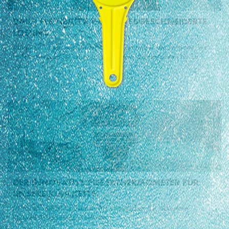
DAILY FLEXIBILITY, IHRE MASSGESCHNEIDERTE
LÖSUNG
Transport-, Lager- oder Tiefkühllogistik: Sie haben die Aufgabe, wir
finden die Lösung. Und zwar genau jene, die am besten für Sie
passt!
DER INNOVATIVE FIEBERTHERMOMETER FÜR
UNSERE KÜHLKETTE.
DLTS - Innovation mit System: Wir ermöglichen die lückenlose
Rückverfolgbarkeit der Kühlkette.