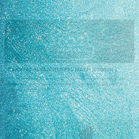
DAILY IST KLIMANEUTRAL NACH KYOTO!
Wir übernehmen Verantwortung: Als eines der ersten Unternehmen
Österreichs kompensieren wir unsere Emissionen freiwillig nach dem
strengen Kyoto Protokoll!
NEWS